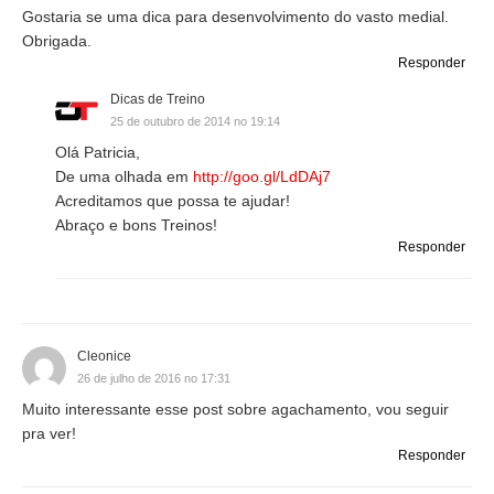
Gostaria se uma dica para desenvolvimento do vasto medial.
Obrigada.
Responder
Dicas de Treino
25 de outubro de 2014 no 19:14
Olá Patricia,
De uma olhada em
http://goo.gl/LdDAj7
Acreditamos que possa te ajudar!
Abraço e bons Treinos!
Responder
Cleonice
26 de julho de 2016 no 17:31
Muito interessante esse post sobre agachamento, vou seguir
pra ver!
Responder