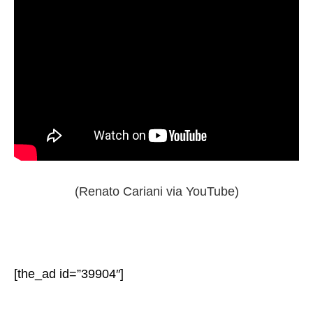
(Renato Cariani via YouTube)
[the_ad id=”39904″]