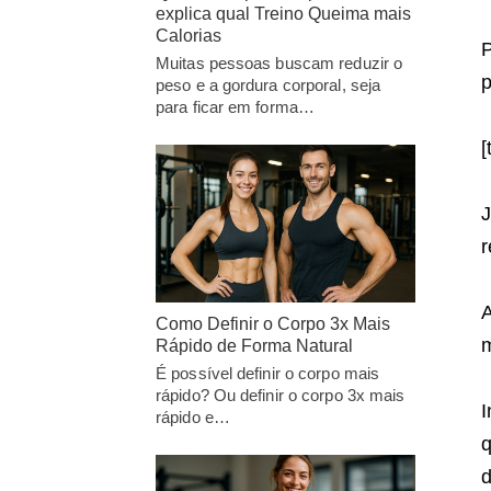
explica qual Treino Queima mais
Calorias
P
Muitas pessoas buscam reduzir o
p
peso e a gordura corporal, seja
para ficar em forma…
[
J
r
A
Como Definir o Corpo 3x Mais
m
Rápido de Forma Natural
É possível definir o corpo mais
rápido? Ou definir o corpo 3x mais
I
rápido e…
q
d