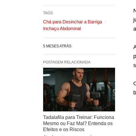
N
TAGS:
j
Chá para Desinchar a Barriga
Inchaço Abdominal
a
5 MESES ATRÁS
A
p
POSTAGEM RELACIONADA
s
C
b
Tadalafila para Treinar: Funciona
Mesmo ou Faz Mal? Entenda os
Efeitos e os Riscos