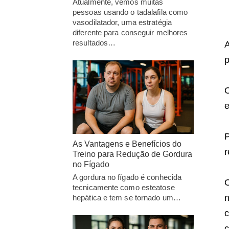
Atualmente, vemos muitas
pessoas usando o tadalafila como
vasodilatador, uma estratégia
diferente para conseguir melhores
resultados…
A
p
O
e
P
As Vantagens e Benefícios do
r
Treino para Redução de Gordura
no Fígado
A gordura no fígado é conhecida
O
tecnicamente como esteatose
n
hepática e tem se tornado um…
c
c