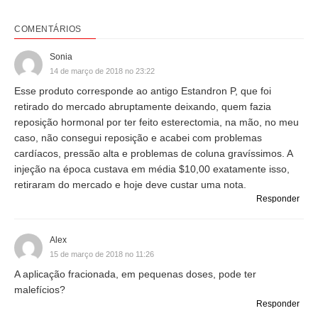
COMENTÁRIOS
Sonia
14 de março de 2018 no 23:22
Esse produto corresponde ao antigo Estandron P, que foi
retirado do mercado abruptamente deixando, quem fazia
reposição hormonal por ter feito esterectomia, na mão, no meu
caso, não consegui reposição e acabei com problemas
cardíacos, pressão alta e problemas de coluna gravíssimos. A
injeção na época custava em média $10,00 exatamente isso,
retiraram do mercado e hoje deve custar uma nota.
Responder
Alex
15 de março de 2018 no 11:26
A aplicação fracionada, em pequenas doses, pode ter
malefícios?
Responder