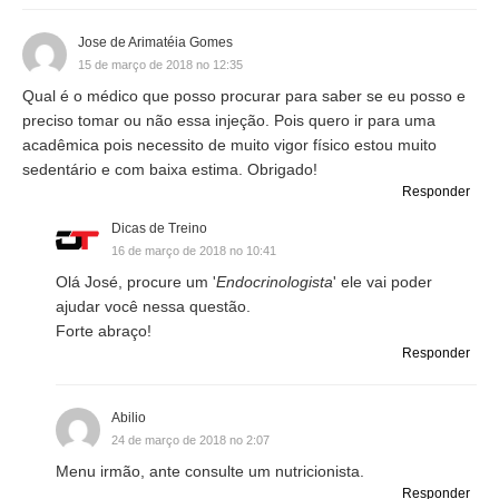
Jose de Arimatéia Gomes
15 de março de 2018 no 12:35
Qual é o médico que posso procurar para saber se eu posso e
preciso tomar ou não essa injeção. Pois quero ir para uma
acadêmica pois necessito de muito vigor físico estou muito
sedentário e com baixa estima. Obrigado!
Responder
Dicas de Treino
16 de março de 2018 no 10:41
Olá José, procure um '
Endocrinologista
' ele vai poder
ajudar você nessa questão.
Forte abraço!
Responder
Abilio
24 de março de 2018 no 2:07
Menu irmão, ante consulte um nutricionista.
Responder