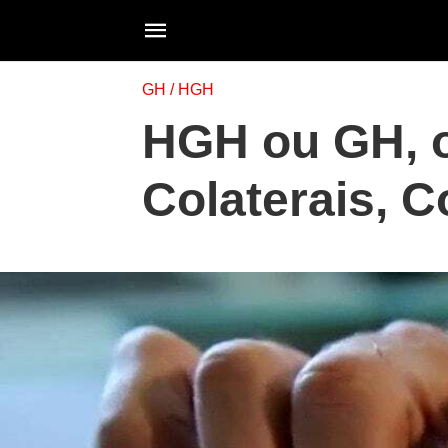
GH / HGH
HGH ou GH, o
Colaterais, 