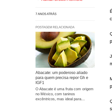
É
7 ANOS ATRÁS
c
POSTAGEM RELACIONADA
Q
p
J
m
Abacate: um poderoso aliado
para quem precisa repor Gh e
M
IGF1
p
O Abacate é uma fruta com origem
no México, com taninos
excêntricos, mas ideal para…
Q
s