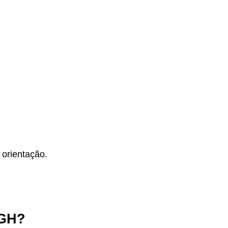
orientação.
HGH
?