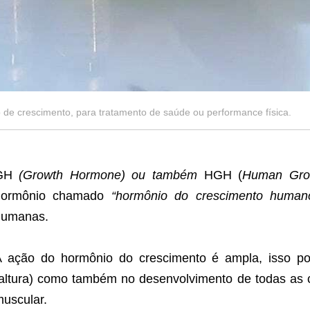
de crescimento, para tratamento de saúde ou performance física.
GH
(Growth Hormone) ou também
HGH (
Human Gro
hormônio chamado
“hormônio do crescimento human
humanas.
 ação do hormônio do crescimento é ampla, isso por
altura) como também no desenvolvimento de todas as c
uscular.