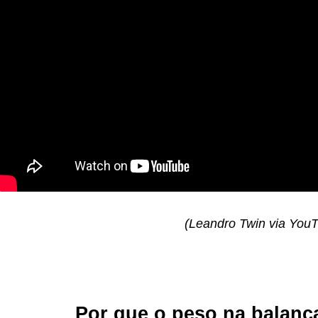
(Leandro Twin via You
Por que o peso na balanç