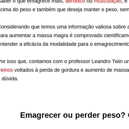
aber o que emagrece mais,
aeróbico
ou
musculação
, é
cima do peso e também que deseja manter o peso, sem
onsiderando que temos uma informação valiosa sobre a
ara aumentar a massa magra é comprovado cientificame
ntender a eficácia da modalidade para o emagreciment
or isso que, contamos com o professor Leandro Twin um
reinos
voltados à perda de gordura e aumento de massa 
 dúvida.
Emagrecer ou perder peso? 