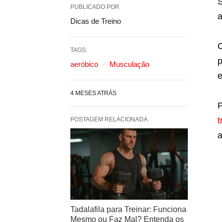
S
PUBLICADO POR
a
Dicas de Treino
C
TAGS:
p
aeróbico
Musculação
e
4 MESES ATRÁS
P
t
POSTAGEM RELACIONADA
a
Tadalafila para Treinar: Funciona
Mesmo ou Faz Mal? Entenda os