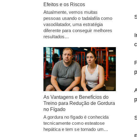
Efeitos e os Riscos
Atualmente, vemos muitas
S
pessoas usando o tadalafila como
vasodilatador, uma estratégia
diferente para conseguir melhores
I
resultados…
c
P
p
A
As Vantagens e Benefícios do
p
Treino para Redução de Gordura
no Fígado
A gordura no fígado é conhecida
S
tecnicamente como esteatose
hepática e tem se tornado um…
E