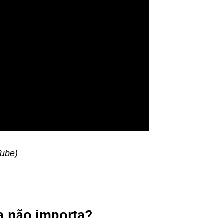
Tube)
a não importa?