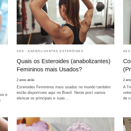
AES - ANABOLIZANTES ESTERÓIDES
AES
Quais os Esteroides (anabolizantes)
Co
Femininos mais Usados?
(P
2 anos atrás
2 ano
Esteroides Femininos mais usados no mundo também
A Tr
estão disponíveis aqui no Brasil. Neste post vamos
vete
os e
elencar os principais e suas…
de c
m