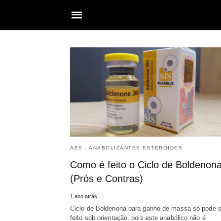
AES - ANABOLIZANTES ESTERÓIDES
Como é feito o Ciclo de Boldenon
(Prós e Contras)
1 ano atrás
Ciclo de Boldenona para ganho de massa só pode s
feito sob orientação, pois este anabólico não é