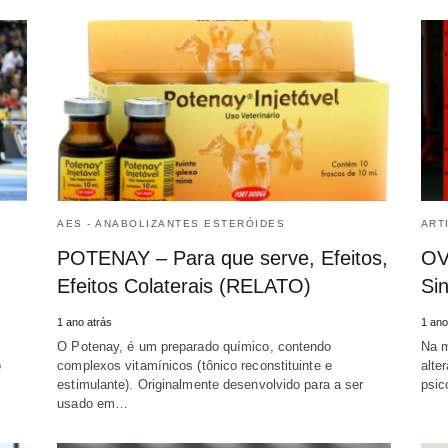
AES - ANABOLIZANTES ESTERÓIDES
ART
POTENAY – Para que serve, Efeitos,
OV
Efeitos Colaterais (RELATO)
Si
1 ano atrás
1 ano
O Potenay, é um preparado químico, contendo
Na m
o
complexos vitamínicos (tônico reconstituinte e
alte
estimulante). Originalmente desenvolvido para a ser
psic
usado em…