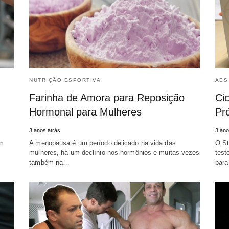
NUTRIÇÃO ESPORTIVA
AES
Farinha de Amora para Reposição
Cic
Hormonal para Mulheres
Pr
3 anos atrás
3 ano
um
A menopausa é um período delicado na vida das
O St
mulheres, há um declínio nos hormônios e muitas vezes
test
também na…
par