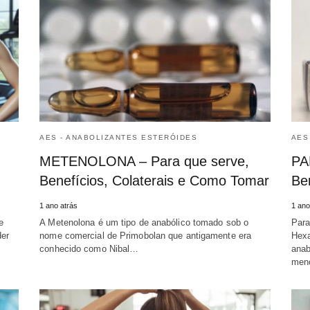
AES - ANABOLIZANTES ESTERÓIDES
AES
METENOLONA – Para que serve,
PA
Benefícios, Colaterais e Como Tomar
Ben
1 ano atrás
1 ano
e
A Metenolona é um tipo de anabólico tomado sob o
Para
der
nome comercial de Primobolan que antigamente era
Hexa
conhecido como Nibal…
anab
men