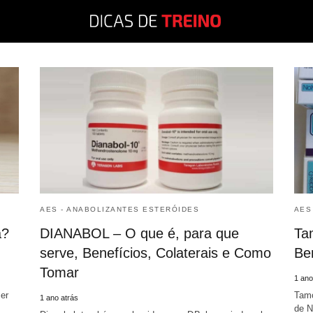
AES - ANABOLIZANTES ESTERÓIDES
AES
a?
DIANABOL – O que é, para que
Ta
serve, Benefícios, Colaterais e Como
Ben
Tomar
1 ano
er
Tamo
1 ano atrás
de N