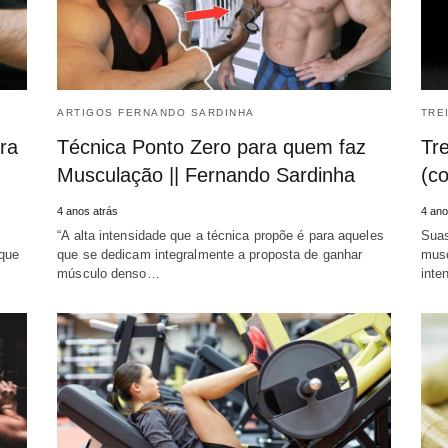
ARTIGOS FERNANDO SARDINHA
TRE
ra
Técnica Ponto Zero para quem faz
Tr
Musculação || Fernando Sardinha
(c
4 anos atrás
4 ano
“A alta intensidade que a técnica propõe é para aqueles
Suas
que
que se dedicam integralmente a proposta de ganhar
musc
músculo denso…
inte