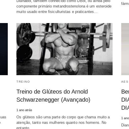
Dianabol, também conhecido como DBol, ou ainda pelo
fárm
componente primário metandrostenolona é um esteroide
muito usado entre fisiculturistas e praticantes…
TREINO
AES
Treino de Glúteos do Arnold
Ben
Schwarzenegger (Avançado)
DI
DI
1 ano atrás
suas
Os glúteos são uma parte do corpo que chama muito a
1 ano
e
atenção, tanto nas mulheres quanto nos homens. No
Dian
entanto,…