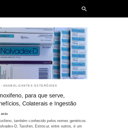
Typ
your
sea
que
and
hit
ente
 - ANABOLIZANTES ESTERÓIDES
moxifeno, para que serve,
efícios, Colaterais e Ingestão
 atrás
xifeno, também conhecido pelos nomes genéricos
olvadex-D, Taxofen, Estrocur, entre outros, é um