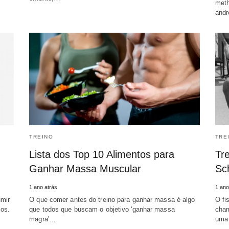
meth
andr
TREINO
TRE
Lista dos Top 10 Alimentos para
Tre
Ganhar Massa Muscular
Sc
1 ano atrás
1 ano
mir
O que comer antes do treino para ganhar massa é algo
O fi
cos.
que todos que buscam o objetivo 'ganhar massa
cham
magra'…
uma 