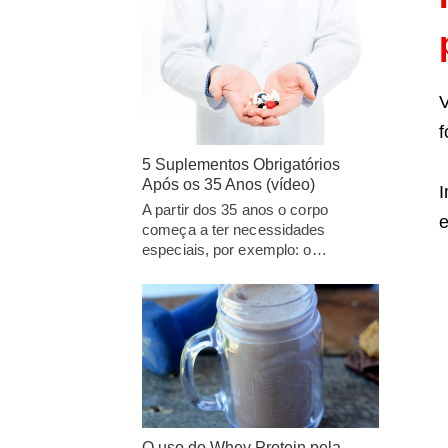
V
f
5 Suplementos Obrigatórios
Após os 35 Anos (vídeo)
I
A partir dos 35 anos o corpo
e
começa a ter necessidades
especiais, por exemplo: o…
O uso do Whey Protein pela