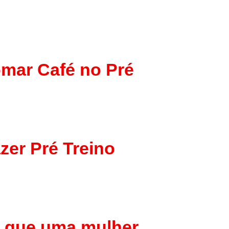
omar Café no Pré
zer Pré Treino
o que uma mulher