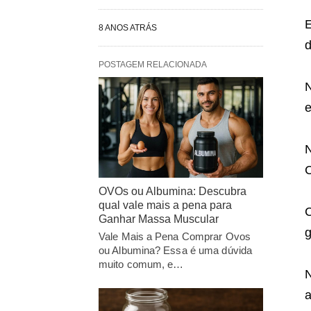
E
8 ANOS ATRÁS
d
POSTAGEM RELACIONADA
N
N
C
OVOs ou Albumina: Descubra
qual vale mais a pena para
C
Ganhar Massa Muscular
g
Vale Mais a Pena Comprar Ovos
ou Albumina? Essa é uma dúvida
muito comum, e…
N
a