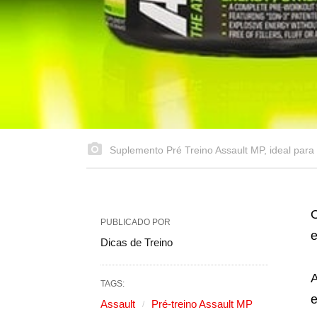
Suplemento Pré Treino Assault MP, ideal para
PUBLICADO POR
e
Dicas de Treino
A
TAGS:
e
Assault
Pré-treino Assault MP