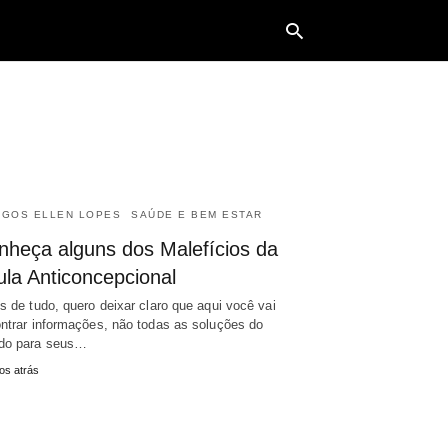
Typ
your
sea
que
IGOS ELLEN LOPES
SAÚDE E BEM ESTAR
and
hit
nheça alguns dos Malefícios da
ente
ula Anticoncepcional
s de tudo, quero deixar claro que aqui você vai
ntrar informações, não todas as soluções do
do para seus…
os atrás