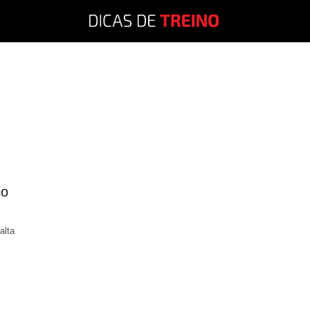
io
alta