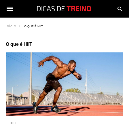
INÍCIO
O QUE É HIIT
O que é HIIT
HIIT