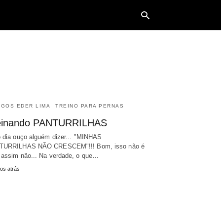
Typ
your
sea
que
IGOS EDER LIMA
TREINO PARA PERNAS
and
hit
einando PANTURRILHAS
ente
 dia ouço alguém dizer... "MINHAS
TURRILHAS NÃO CRESCEM"!!! Bom, isso não é
assim não... Na verdade, o que…
os atrás