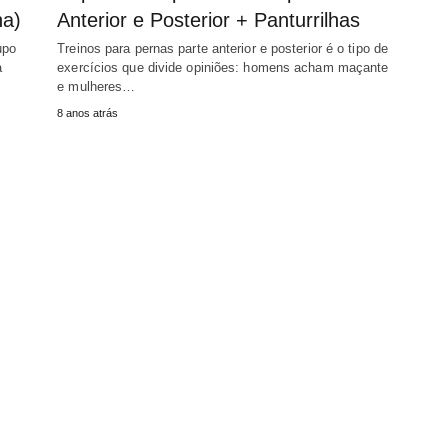
ha)
Anterior e Posterior + Panturrilhas
upo
Treinos para pernas parte anterior e posterior é o tipo de
a
exercícios que divide opiniões: homens acham maçante
e mulheres…
8 anos atrás