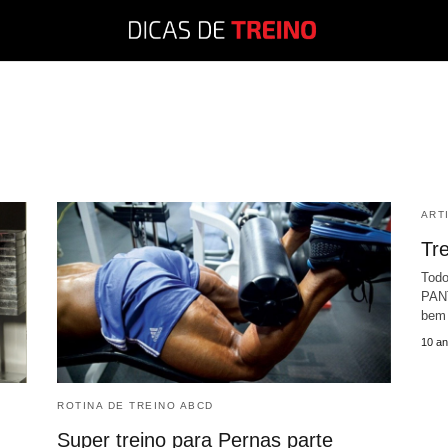
ART
Tr
Todo
PAN
bem 
10 an
ROTINA DE TREINO ABCD
Super treino para Pernas parte