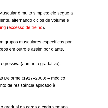
uscular é muito simples: ele segue a
gente, alternando ciclos de volume e
ning
(
excesso de treino
).
em grupos musculares específicos por
íceps em outro e assim por diante.
rogressiva (aumento gradativo).
as Delorme (1917–2003) – médico
nto de resistência aplicado à
to gradual da carga a cada semana,