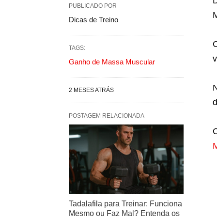
D
PUBLICADO POR
M
Dicas de Treino
C
TAGS:
v
Ganho de Massa Muscular
N
2 MESES ATRÁS
d
POSTAGEM RELACIONADA
C
Tadalafila para Treinar: Funciona
Mesmo ou Faz Mal? Entenda os