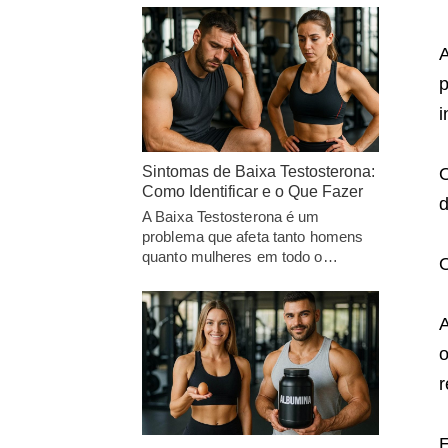
A
p
i
Sintomas de Baixa Testosterona:
O
Como Identificar e o Que Fazer
d
A Baixa Testosterona é um
problema que afeta tanto homens
quanto mulheres em todo o…
O
A
o
r
E