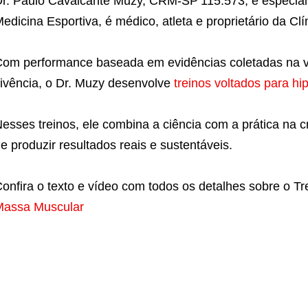
r. Paulo Cavalcante Muzy, CRM‑SP 115.573, é especial
edicina Esportiva, é médico, atleta e proprietário da Cl
om performance baseada em evidências coletadas na vid
ivência, o Dr. Muzy desenvolve
treinos voltados para hip
esses treinos, ele combina a ciência com a prática na c
e produzir resultados reais e sustentáveis.
onfira o texto e vídeo com todos os detalhes sobre o T
Massa Muscular