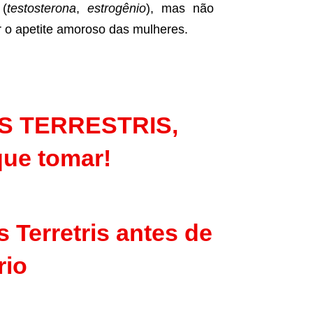
 (
testosterona
,
estrogênio
), mas não
r o apetite amoroso das mulheres.
US TERRESTRIS,
que tomar!
 Terretris antes de
rio