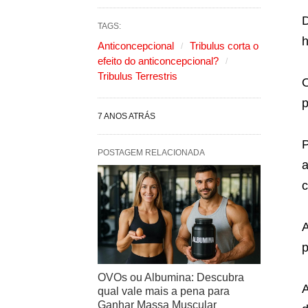
D
TAGS:
h
Anticoncepcional
Tribulus corta o
efeito do anticoncepcional?
Tribulus Terrestris
O
p
7 ANOS ATRÁS
POSTAGEM RELACIONADA
a
c
A
p
OVOs ou Albumina: Descubra
qual vale mais a pena para
Ganhar Massa Muscular