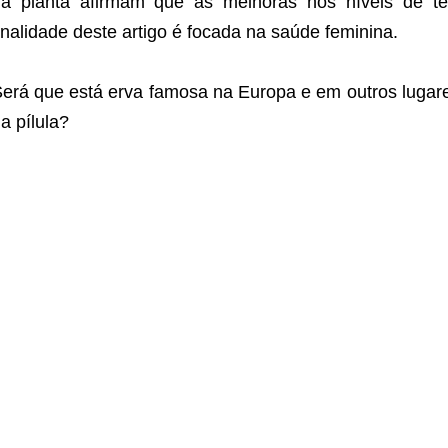
a planta afirmam que as melhoras nos níveis de te
inalidade deste artigo é focada na saúde feminina.
erá que está erva famosa na Europa e em outros lugares
a pílula?