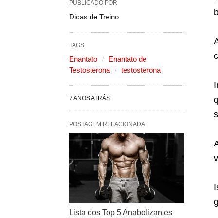
PUBLICADO POR
b
Dicas de Treino
A
TAGS:
c
Enantato
Enantato de
Testosterona
testosterona
I
7 ANOS ATRÁS
s
POSTAGEM RELACIONADA
A
v
I
g
Lista dos Top 5 Anabolizantes