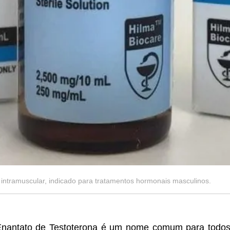
intramuscular, indicado para tratamentos hormonais masculinos.
nantato de Testoterona é um nome comum para todos