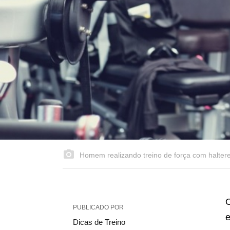
Homem realizando treino de força com halter
O
PUBLICADO POR
e
Dicas de Treino