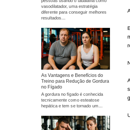
pessoas usando o tadalafila como
vasodilatador, uma estratégia
A
diferente para conseguir melhores
resultados…
E
m
r
N
As Vantagens e Benefícios do
A
Treino para Redução de Gordura
no Fígado
s
A gordura no fígado é conhecida
g
tecnicamente como esteatose
hepática e tem se tornado um…
U