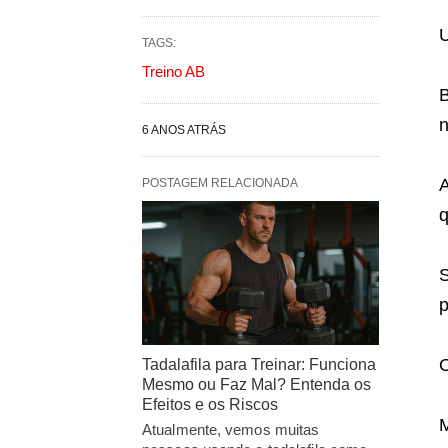
U
TAGS:
Treino AB
B
n
6 ANOS ATRÁS
A
POSTAGEM RELACIONADA
q
S
p
O
Tadalafila para Treinar: Funciona
Mesmo ou Faz Mal? Entenda os
Efeitos e os Riscos
M
Atualmente, vemos muitas