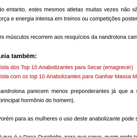
o entanto, estes mesmos atletas muitas vezes não sã
orça e energia intensa em treinos ou competições poster
s músculos recorrem aos resquícios da nandrolona ca
Leia também:
ista dos Top 10 Anabolizantes para Secar (emagrecer)
ista com os top 10 Anabolizantes para Ganhar Massa M
androlona parecem menos preponderantes já que a s
principal hormônio do homem).
orém para as mulheres o uso deste anabolizante pode se