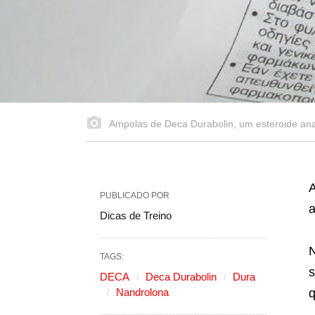
Ampolas de Deca Durabolin, um esteroide anab
PUBLICADO POR
a
Dicas de Treino
TAGS:
s
DECA
Deca Durabolin
Dura
Nandrolona
q