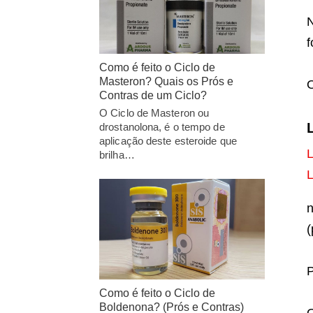
N
f
Como é feito o Ciclo de
Masteron? Quais os Prós e
O
Contras de um Ciclo?
O Ciclo de Masteron ou
drostanolona, é o tempo de
aplicação deste esteroide que
L
brilha…
L
n
(
P
Como é feito o Ciclo de
Boldenona? (Prós e Contras)