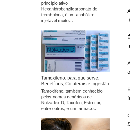
princípio ativo
Hexahidrobenzilcarbonato de
A
trembolona, é um anabólico
h
injetável muito…
É
m
A
o
Tamoxifeno, para que serve,
Benefícios, Colaterais e Ingestão
Tamoxifeno, também conhecido
pelos nomes genéricos de
f
Nolvadex-D, Taxofen, Estrocur,
entre outros, é um fármaco…
D