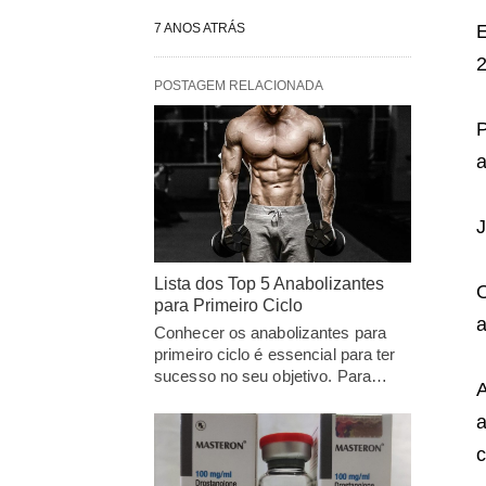
7 ANOS ATRÁS
E
2
POSTAGEM RELACIONADA
P
a
J
Lista dos Top 5 Anabolizantes
O
para Primeiro Ciclo
a
Conhecer os anabolizantes para
primeiro ciclo é essencial para ter
sucesso no seu objetivo. Para…
A
a
c