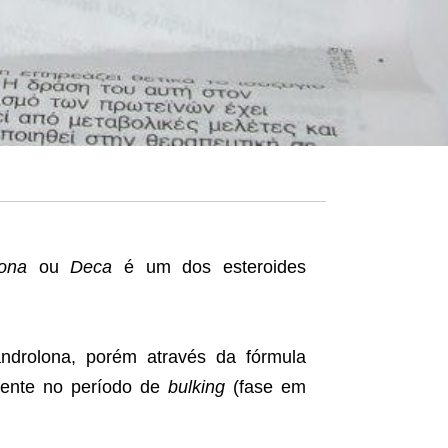
ona
ou
Deca
é um dos esteroides
drolona, porém através da fórmula
lmente no período de
bulking
(
fase em