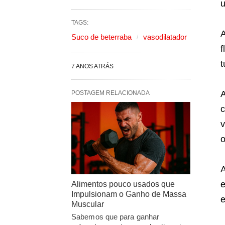
u
TAGS:
A
Suco de beterraba
vasodilatador
f
t
7 ANOS ATRÁS
A
POSTAGEM RELACIONADA
c
v
o
A
e
Alimentos pouco usados que
Impulsionam o Ganho de Massa
e
Muscular
Sabemos que para ganhar