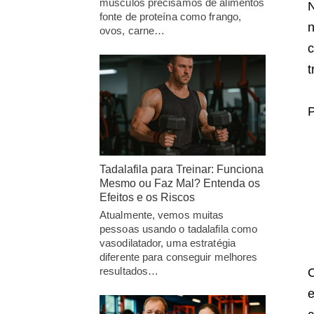
músculos precisamos de alimentos
N
fonte de proteína como frango,
n
ovos, carne…
c
t
P
Tadalafila para Treinar: Funciona
Mesmo ou Faz Mal? Entenda os
Efeitos e os Riscos
Atualmente, vemos muitas
pessoas usando o tadalafila como
vasodilatador, uma estratégia
diferente para conseguir melhores
resultados…
C
e