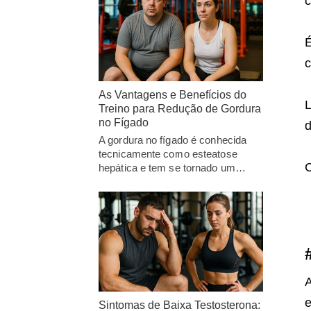
c
É
c
As Vantagens e Benefícios do
L
Treino para Redução de Gordura
no Fígado
d
A gordura no fígado é conhecida
tecnicamente como esteatose
C
hepática e tem se tornado um…
A
e
Sintomas de Baixa Testosterona: