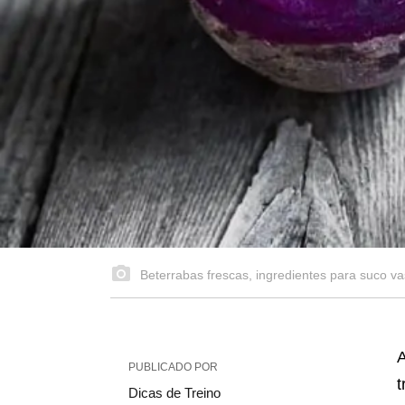
Beterrabas frescas, ingredientes para suco va
A
PUBLICADO POR
t
Dicas de Treino