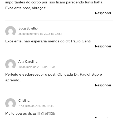
importantes do corpo por isso ficam parecendo funis haha.
Excelente post, abraços!
Responder
Suca Botelho
25 de dezembro de 2015 no 17:54
Excelente, não esperaria menos do dr: Paulo Gentil!
Responder
Ana Carolina
10 de maio de 2016 no 18:34
Perfeito e esclarecedor o post. Obrigada Dr. Paulo! Sigo e
aprendo..
Responder
Cristina
2 de julho de 2017 no 19:45
Muito boa as dicas!!! 👏🏼👏🏼