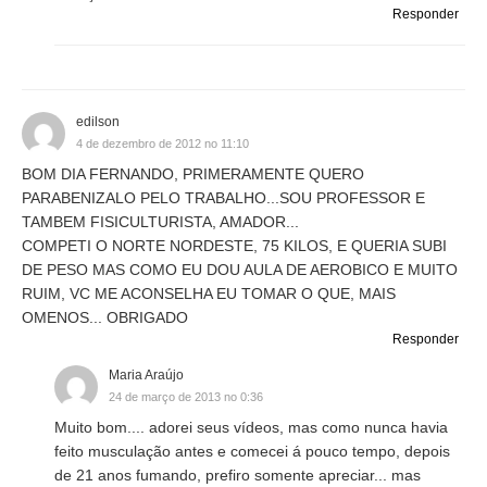
Responder
edilson
4 de dezembro de 2012 no 11:10
BOM DIA FERNANDO, PRIMERAMENTE QUERO
PARABENIZALO PELO TRABALHO...SOU PROFESSOR E
TAMBEM FISICULTURISTA, AMADOR...
COMPETI O NORTE NORDESTE, 75 KILOS, E QUERIA SUBI
DE PESO MAS COMO EU DOU AULA DE AEROBICO E MUITO
RUIM, VC ME ACONSELHA EU TOMAR O QUE, MAIS
OMENOS... OBRIGADO
Responder
Maria Araújo
24 de março de 2013 no 0:36
Muito bom.... adorei seus vídeos, mas como nunca havia
feito musculação antes e comecei á pouco tempo, depois
de 21 anos fumando, prefiro somente apreciar... mas