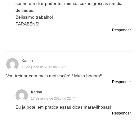
sonho um diar poder ter minhas coxas grossas um dia
definidas.
Belíssimo trabalho!
PARABÉNS!
Responder
Karina
16 de junho de 2013 no 16:02
Vou treinar com mais motivação!!! Muito booom!!!
Responder
Karina
17 de junho de 2013 no 22:44
Eu ja botei em pratica essas dicas maravilhosas!
Responder