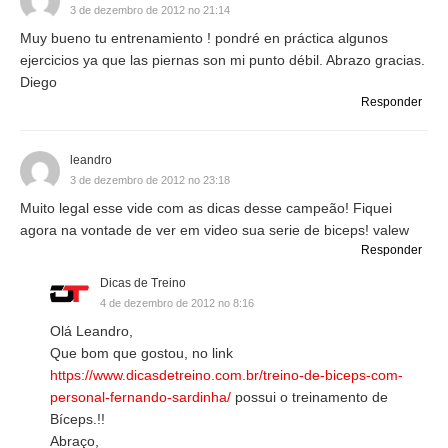
3 de dezembro de 2012 no 21:14
Muy bueno tu entrenamiento ! pondré en práctica algunos
ejercicios ya que las piernas son mi punto débil. Abrazo gracias.
Diego
Responder
leandro
3 de dezembro de 2012 no 23:18
Muito legal esse vide com as dicas desse campeão! Fiquei
agora na vontade de ver em video sua serie de biceps! valew
Responder
Dicas de Treino
4 de dezembro de 2012 no 8:16
Olá Leandro,
Que bom que gostou, no link
https://www.dicasdetreino.com.br/treino-de-biceps-com-
personal-fernando-sardinha/
possui o treinamento de
Bíceps.!!
Abraço,