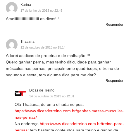
Karina
17 de junho de 2013 no 22:45
Ameiiiiiiiiiiiiiiiiiiiiiiiiiiii as dicas!!!
Responder
Thatiana
12 de outubro de 2013 no 15:14
Adorei as dicas de proteína e de malhação!!!!
Quero ganhar perna, mas tenho dificuldade para ganhar
músculos nas pernas, principalmente quadríceps, e treino de
segunda a sexta, tem alguma dica para me dar?
Responder
Dicas de Treino
14 de outubro de 2013 no 12:31
Olá Thatiana, de uma olhada no post
https://www.dicasdetreino.com.br/ganhar-massa-muscular-
nas-pernas/
No endereço
https://www.dicasdetreino.com.br/treino-para-
pernas/
tem bastante conteúdos para treino e ganho de