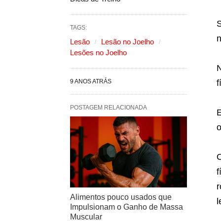
TAGS:
n
Lesão
Lesão no Joelho
Lesões no Joelho
N
9 ANOS ATRÁS
f
POSTAGEM RELACIONADA
E
o
O
f
r
Alimentos pouco usados que
l
Impulsionam o Ganho de Massa
Muscular