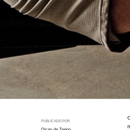
O
PUBLICADO POR
n
Dicas de Treino