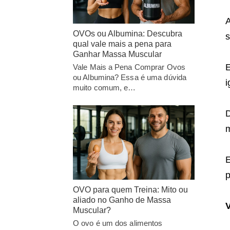
OVOs ou Albumina: Descubra
s
qual vale mais a pena para
Ganhar Massa Muscular
E
Vale Mais a Pena Comprar Ovos
ou Albumina? Essa é uma dúvida
i
muito comum, e…
D
m
E
p
OVO para quem Treina: Mito ou
aliado no Ganho de Massa
Muscular?
O ovo é um dos alimentos