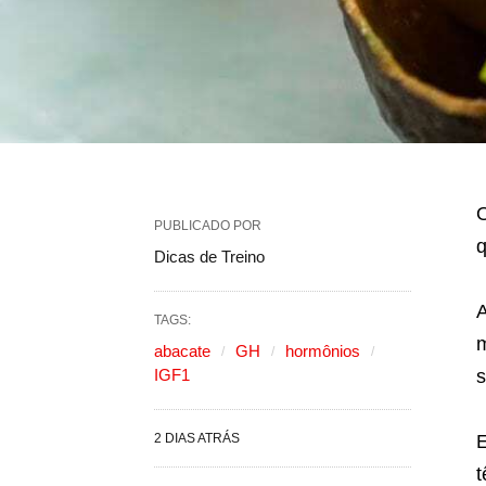
O
PUBLICADO POR
q
Dicas de Treino
A
TAGS:
m
abacate
GH
hormônios
IGF1
s
2 DIAS ATRÁS
E
t