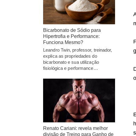
A
m
Bicarbonato de Sódio para
Hipertrofia e Performance:
F
Funciona Mesmo?
Leandro Twin, professor, treinador,
g
explica as propriedades do
bicarbonato e sua utilização
fisiológica e performance…
D
o
E
h
Renato Cariani: revela melhor
s
divisão de Treino para Ganho de