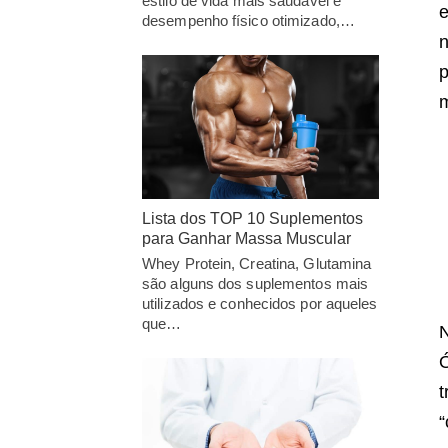
estilo de vida mais saudável e
e
desempenho físico otimizado,…
n
p
m
Lista dos TOP 10 Suplementos
para Ganhar Massa Muscular
Whey Protein, Creatina, Glutamina
são alguns dos suplementos mais
utilizados e conhecidos por aqueles
que…
N
Ó
t
“