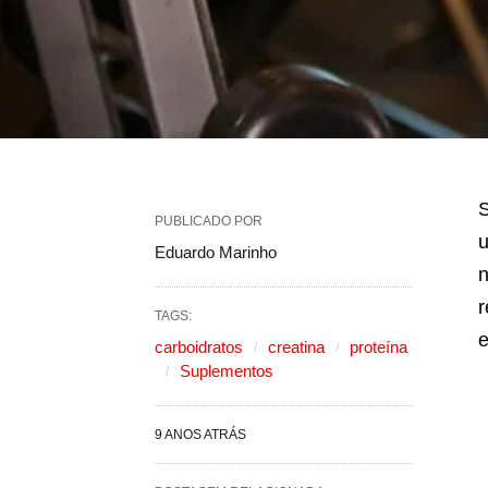
S
PUBLICADO POR
u
Eduardo Marinho
n
r
TAGS:
e
carboidratos
creatina
proteína
Suplementos
9 ANOS ATRÁS