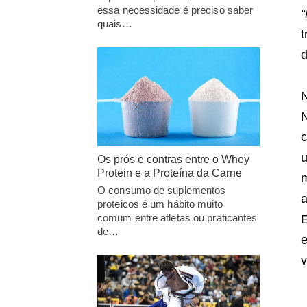
essa necessidade é preciso saber
“
quais…
t
d
N
c
u
Os prós e contras entre o Whey
Protein e a Proteína da Carne
m
O consumo de suplementos
a
proteicos é um hábito muito
comum entre atletas ou praticantes
E
de…
e
v