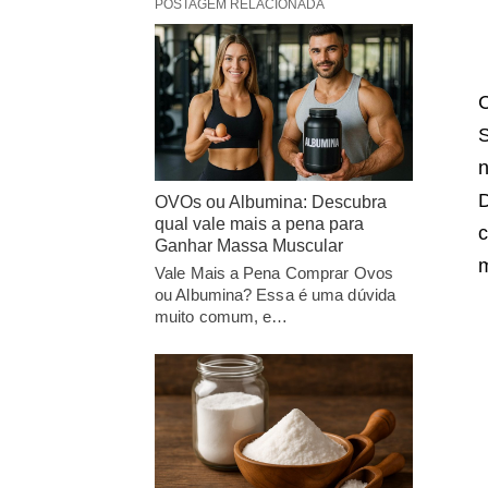
POSTAGEM RELACIONADA
C
S
n
OVOs ou Albumina: Descubra
qual vale mais a pena para
c
Ganhar Massa Muscular
m
Vale Mais a Pena Comprar Ovos
ou Albumina? Essa é uma dúvida
muito comum, e…