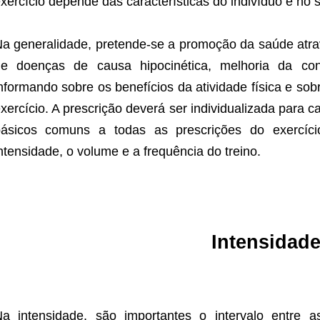
xercício depende das características do indivíduo e no s
a generalidade, pretende-se a promoção da saúde atra
de doenças de causa hipocinética, melhoria da con
nformando sobre os benefícios da atividade física e sob
xercício. A prescrição deverá ser individualizada para 
básicos comuns a todas as prescrições do exercíci
ntensidade, o volume e a frequência do treino.
Intensidad
a intensidade, são importantes o intervalo entre 