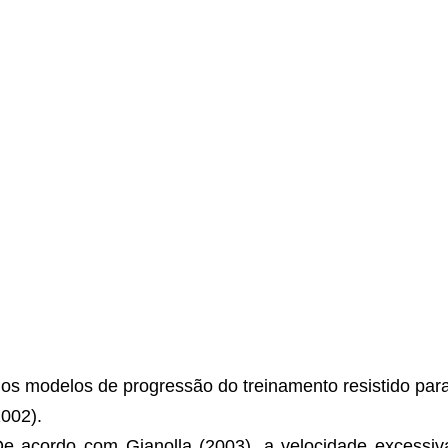
os modelos de progressão do treinamento resistido pa
002).
e acordo com Gianolla (2003), a velocidade excessi