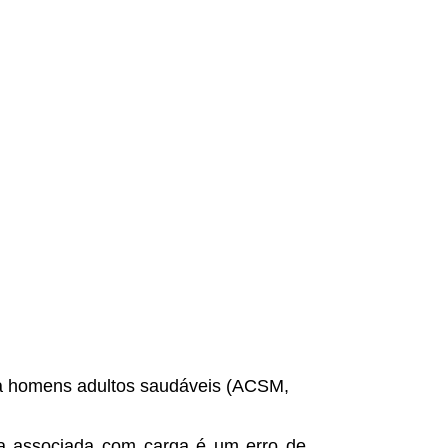
ra homens adultos saudáveis (ACSM,
va associada com carga é um erro de