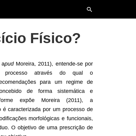
ício Físico?
Typ
your
sea
que
 a
pud
Moreira, 2011), entende-se por
and
hit
o processo através do qual o
ente
 recomendações para um regime de
concebido de forma sistemática e
Conforme expõe Moreira (2011), a
io é caracterizada por um processo de
dificações morfológicas e funcionais,
íduo. O objetivo de uma prescrição de