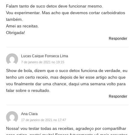
Falam tanto de suco detox deve funcionar mesmo.
Vou experimentar. Mas acho que devemos cortar carboidratos
também.
Amei as receitas.
Obrigada!
Responder
Lucas Caique Fonseca Lima
7 de janeiro de 2021 no 19:15
Show de bola, dizem que o suco detox funciona de verdade, eu
tenho um certo receio, mas depois de ler esse artigo acho que
vou finalmente dar uma chance, daqui uma semana volto para
falar sobre o resultado.
Responder
Ana Clara
17 de janeiro de 2021 no 17:47
Nossa! vou testar todas as receitas, agradeço por compartilhar
esse artigo. gostei muito! Espero futuramente vê mais assuntos