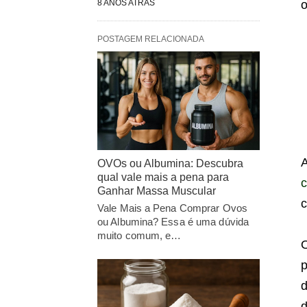
8 ANOS ATRÁS
o
POSTAGEM RELACIONADA
OVOs ou Albumina: Descubra
qual vale mais a pena para
c
Ganhar Massa Muscular
c
Vale Mais a Pena Comprar Ovos
ou Albumina? Essa é uma dúvida
muito comum, e…
O
p
d
d