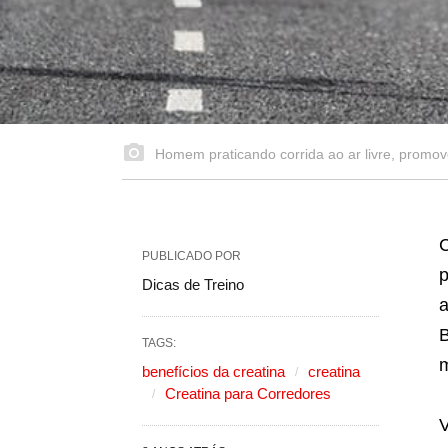
Homem praticando corrida ao ar livre, promo
C
PUBLICADO POR
Dicas de Treino
a
B
TAGS:
m
benefícios da creatina
creatina
Creatina para Corredores
V