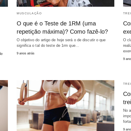
MUSCULAÇÃO
TRE
O que é o Teste de 1RM (uma
Co
repetição máxima)? Como fazê-lo?
ex
O objetivo do artigo de hoje será o de discutir o que
O cl
significa o tal do teste de 1rm que…
real
exer
de
9 anos atrás
9 ano
TRE
Co
tr
No a
impo
fort
9 ano