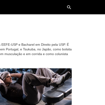
Typ
your
sea
 EEFE-USP e Bacharel em Direito pela USP. É
que
, em Portugal, e Tsukuba, no Japão, como bolsita
and
e em musculação e em corrida e como colunista
hit
ente