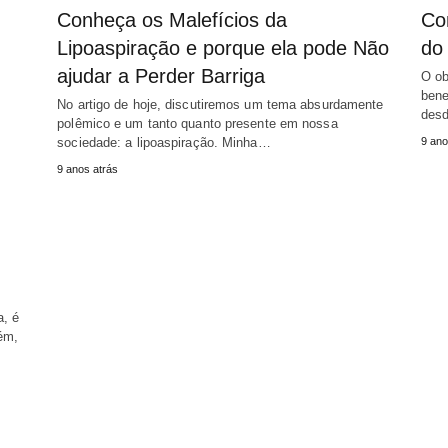
Conheça os Malefícios da
Co
Lipoaspiração e porque ela pode Não
do 
ajudar a Perder Barriga
O ob
bene
No artigo de hoje, discutiremos um tema absurdamente
des
polêmico e um tanto quanto presente em nossa
sociedade: a lipoaspiração. Minha…
9 ano
9 anos atrás
, é
ém,