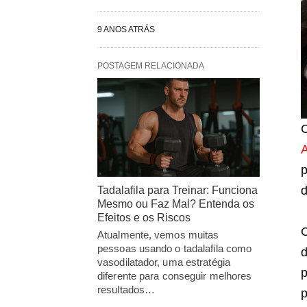
9 ANOS ATRÁS
POSTAGEM RELACIONADA
C
p
d
Tadalafila para Treinar: Funciona
Mesmo ou Faz Mal? Entenda os
Efeitos e os Riscos
O
Atualmente, vemos muitas
pessoas usando o tadalafila como
d
vasodilatador, uma estratégia
p
diferente para conseguir melhores
resultados…
p