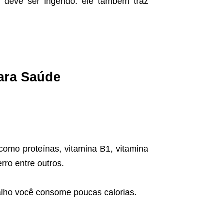
 deve ser ingerido: ele também traz
para Saúde
omo proteínas, vitamina B1, vitamina
erro entre outros.
ho você consome poucas calorias.