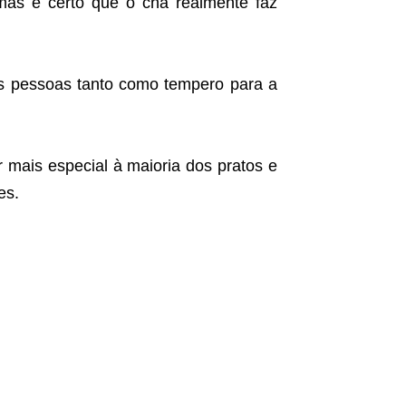
mas é certo que o chá realmente faz
das pessoas tanto como tempero para a
 mais especial à maioria dos pratos e
es.