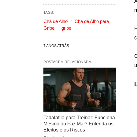
A
m
TAGS:
Chá de Alho
Chá de Alho para
Gripe
gripe
H
c
7 ANOS ATRÁS
O
POSTAGEM RELACIONADA
t
Tadalafila para Treinar: Funciona
Mesmo ou Faz Mal? Entenda os
Efeitos e os Riscos