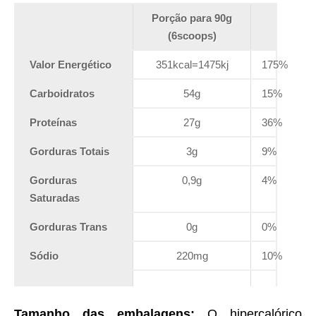
Porção para 90g
(6scoops)
Valor Energético
351kcal=1475kj
175%
Carboidratos
54g
15%
Proteí­nas
27g
36%
Gorduras Totais
3g
9%
Gorduras
0,9g
4%
Saturadas
Gorduras Trans
0g
0%
Sódio
220mg
10%
Tamanho das embalagens:
O hipercalórico