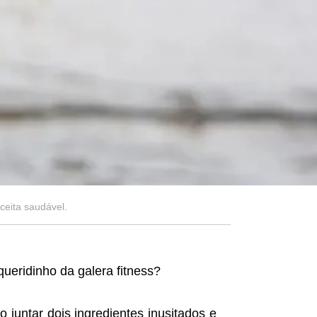
eita saudável.
ueridinho da galera fitness?
 juntar dois ingredientes inusitados e