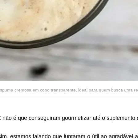
spuma cremosa em copo transparente, ideal para quem busca uma rec
 não é que conseguiram gourmetizar até o suplemento q
im, estamos falando que juntaram o útil ao agradável ao