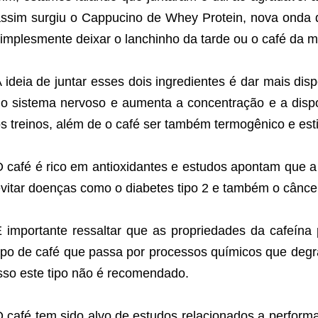
ssim surgiu o Cappucino de Whey Protein, nova onda d
implesmente deixar o lanchinho da tarde ou o café da m
 ideia de juntar esses dois ingredientes é dar mais dis
o sistema nervoso e aumenta a concentração e a dispo
s treinos, além de o café ser também termogênico e est
 café é rico em antioxidantes e estudos apontam que 
vitar doenças como o diabetes tipo 2 e também o cânce
 importante ressaltar que as propriedades da cafeína
ipo de café que passa por processos químicos que degr
sso este tipo não é recomendado.
 café tem sido alvo de estudos relacionados a performa