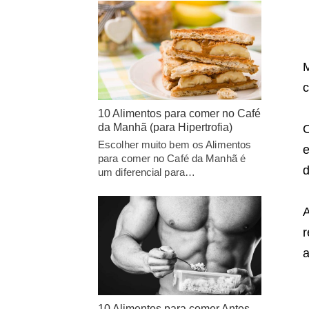
M
c
10 Alimentos para comer no Café
da Manhã (para Hipertrofia)
O
Escolher muito bem os Alimentos
e
para comer no Café da Manhã é
d
um diferencial para…
A
r
a
10 Alimentos para comer Antes