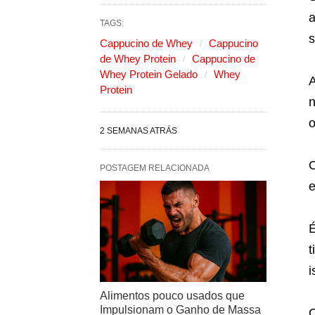
a
TAGS:
s
Cappucino de Whey
Cappucino
de Whey Protein
Cappucino de
Whey Protein Gelado
Whey
A
Protein
n
o
2 SEMANAS ATRÁS
O
POSTAGEM RELACIONADA
e
É
t
i
Alimentos pouco usados que
Impulsionam o Ganho de Massa
O