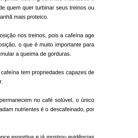
e quem quer turbinar seus treinos ou
anhã mais proteico.
posição nos treinos, pois a cafeína age
sição, o que é muito importante para
imular a queima de gorduras.
a cafeína tem propriedades capazes de
r.
 permanecem no café solúvel, o único
adam nutrientes é o descafeinado, por
nce esportiva e já mostrou evidências