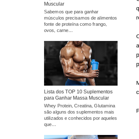
Muscular
q
Sabemos que para ganhar
r
músculos precisamos de alimentos
fonte de proteína como frango,
ovos, carne…
O
a
p
p
c
Lista dos TOP 10 Suplementos
para Ganhar Massa Muscular
Whey Protein, Creatina, Glutamina
P
são alguns dos suplementos mais
utilizados e conhecidos por aqueles
que…