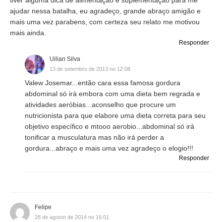
tiver alguma dica de alimentação e suplementação para me
ajudar nessa batalha, eu agradeço, grande abraço amigão e
mais uma vez parabens, com certeza seu relato me motivou
mais ainda.
Responder
Uilian Silva
13 de setembro de 2013 no 12:08
Valew Josemar...então cara essa famosa gordura
abdominal só irá embora com uma dieta bem regrada e
atividades aeróbias...aconselho que procure um
nutricionista para que elabore uma dieta correta para seu
objetivo específico e mtooo aerobio...abdominal só irá
tonificar a musculatura mas não irá perder a
gordura...abraço e mais uma vez agradeço o elogio!!!
Responder
Felipe
28 de agosto de 2014 no 16:01