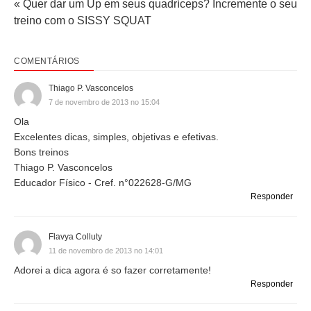
« Quer dar um Up em seus quadríceps? Incremente o seu
treino com o SISSY SQUAT
COMENTÁRIOS
Thiago P. Vasconcelos
7 de novembro de 2013 no 15:04
Ola
Excelentes dicas, simples, objetivas e efetivas.
Bons treinos
Thiago P. Vasconcelos
Educador Físico - Cref. n°022628-G/MG
Responder
Flavya Colluty
11 de novembro de 2013 no 14:01
Adorei a dica agora é so fazer corretamente!
Responder