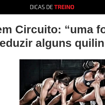
m Circuito: “uma f
reduzir alguns quili