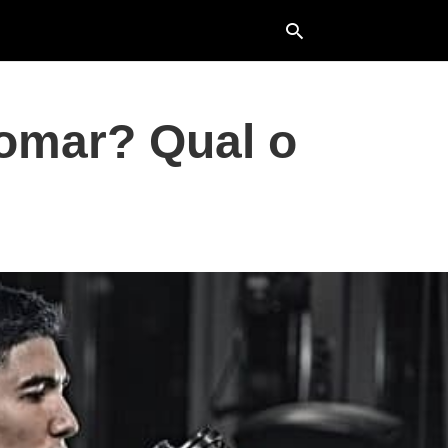
omar? Qual o
Typ
your
sea
que
and
hit
ente