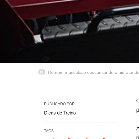
Homem musculoso descansando e hidratando-s
PUBLICADO POR
p
Dicas de Treino
A
TAGS:
p