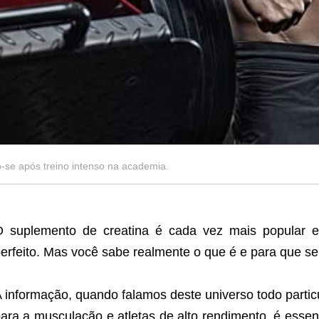
e após treino intenso na academia.
O suplemento de creatina é cada vez mais popular 
erfeito. Mas você sabe realmente o que é e para que s
 informação, quando falamos deste universo todo partic
ara a musculação e atletas de alto rendimento, é esse