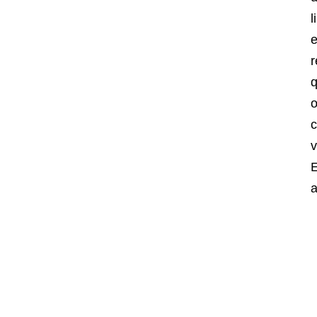
l
e
r
q
o
c
E
a