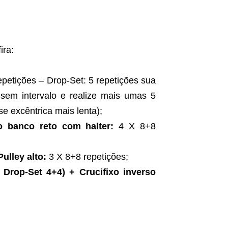
ira:
epetições – Drop-Set: 5 repetições sua
sem intervalo e realize mais umas 5
se excêntrica mais lenta);
o banco reto com halter:
4 X 8+8
lley alto:
3 X 8+8 repetições;
Drop-Set 4+4) + Crucifixo inverso