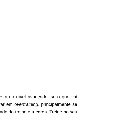
está no nível avançado, só o que vai
trar em
overtraining
, principalmente se
dade do treino é a carga. Treine no seu