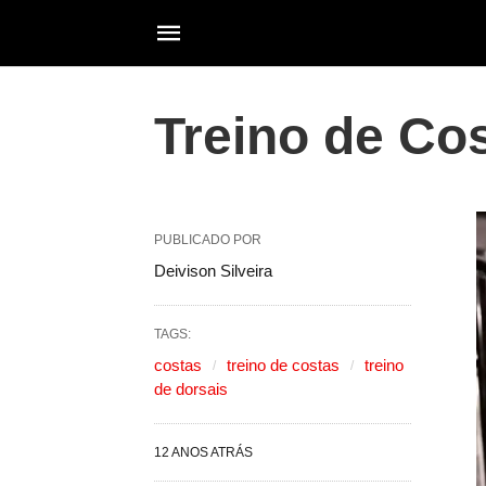
Treino de Co
PUBLICADO POR
Deivison Silveira
TAGS:
costas
treino de costas
treino
de dorsais
12 ANOS ATRÁS