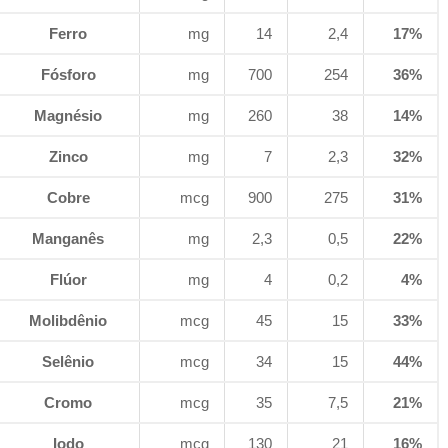
Ferro
mg
14
2,4
17%
Fósforo
mg
700
254
36%
Magnésio
mg
260
38
14%
Zinco
mg
7
2,3
32%
Cobre
mcg
900
275
31%
Manganês
mg
2,3
0,5
22%
Flúor
mg
4
0,2
4%
Molibdênio
mcg
45
15
33%
Selênio
mcg
34
15
44%
Cromo
mcg
35
7,5
21%
Iodo
mcg
130
21
16%