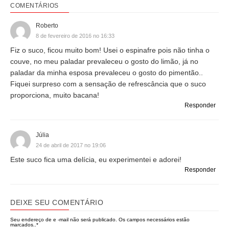
COMENTÁRIOS
Roberto
8 de fevereiro de 2016 no 16:33
Fiz o suco, ficou muito bom! Usei o espinafre pois não tinha o
couve, no meu paladar prevaleceu o gosto do limão, já no
paladar da minha esposa prevaleceu o gosto do pimentão..
Fiquei surpreso com a sensação de refrescância que o suco
proporciona, muito bacana!
Responder
Júlia
24 de abril de 2017 no 19:06
Este suco fica uma delícia, eu experimentei e adorei!
Responder
DEIXE SEU COMENTÁRIO
Seu endereço de e -mail não será publicado.
Os campos necessários estão
marcados..
*