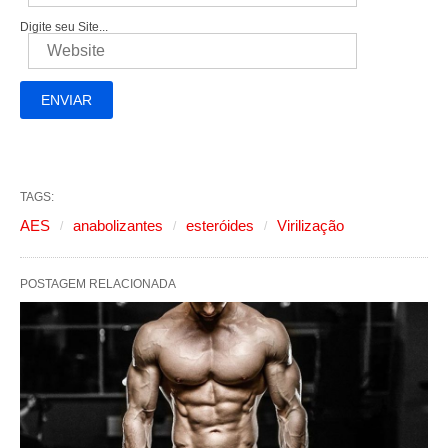
Digite seu Site...
TAGS:
AES
anabolizantes
esteróides
Virilização
POSTAGEM RELACIONADA