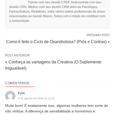
Trainer com seu devido CREF, Nutricionista com seu
devido CRN, Médico com seu devido CRM além de Psicólogos,
Farmacêuticos, Redatores, entre vários outros profissionais de áreas
relacionadas ao mundo fitness. Todos com o intuito de contribuir com
a comunidade.
PRÓXIMO POST
Como é feito o Ciclo de Oxandrolona? (Prós e Contras) »
POST ANTERIOR
« Conheça as vantagens da Creatina (O Suplemento
Inigualável)
COMENTÁRIOS
Kylie
3 de agosto de 2018 no 11:31
Muito bom! É exatamente isso, algumas mulheres tem sorte de
não virilizar. A diferença de sensibilidade a hormônios é