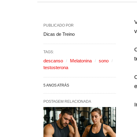
V
PUBLICADO POR
v
Dicas de Treino
C
TAGS:
t
descanso
Melatonina
sono
testosterona
O
5 ANOS ATRÁS
POSTAGEM RELACIONADA
I