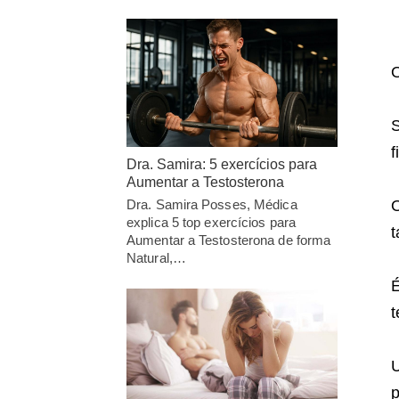
O
S
f
Dra. Samira: 5 exercícios para
Aumentar a Testosterona
Dra. Samira Posses, Médica
O
explica 5 top exercícios para
t
Aumentar a Testosterona de forma
Natural,…
É
t
p