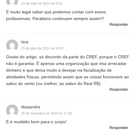
10 de maio de 2014 no 9:10
E muito legal saber que podemos contar com esses
profissionais. Parabéns continuem sempre assim!!!
Responder
Nick
25 de julho de 2014 no 14:57
Gostei do artigo, só discordo da parte do CREF, porque o CREF
não é garantia. É apenas uma organização que visa arrecadar
dinheiro e que deixa muito a desejar na fiscalização de
atividades físicas, permitindo assim que as coisas funcionem ao
sabor do vento (ou melhor, ao sabor do Real R$).
Responder
Margarethe
20 de novembro de 2014 no 17:29
E é muiiiiiiito bom para o corpo!
Responder