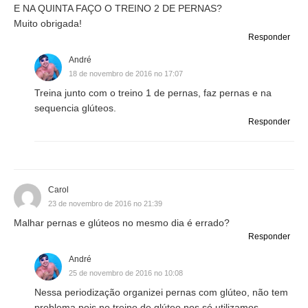
E NA QUINTA FAÇO O TREINO 2 DE PERNAS?
Muito obrigada!
Responder
André
18 de novembro de 2016 no 17:07
Treina junto com o treino 1 de pernas, faz pernas e na
sequencia glúteos.
Responder
Carol
23 de novembro de 2016 no 21:39
Malhar pernas e glúteos no mesmo dia é errado?
Responder
André
25 de novembro de 2016 no 10:08
Nessa periodização organizei pernas com glúteo, não tem
problema pois no treino de glúteo nos só utilizamos