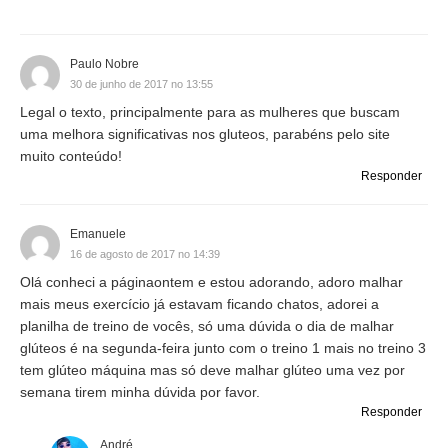
Paulo Nobre
30 de junho de 2017 no 13:55
Legal o texto, principalmente para as mulheres que buscam
uma melhora significativas nos gluteos, parabéns pelo site
muito conteúdo!
Responder
Emanuele
16 de agosto de 2017 no 14:39
Olá conheci a páginaontem e estou adorando, adoro malhar
mais meus exercício já estavam ficando chatos, adorei a
planilha de treino de vocês, só uma dúvida o dia de malhar
glúteos é na segunda-feira junto com o treino 1 mais no treino 3
tem glúteo máquina mas só deve malhar glúteo uma vez por
semana tirem minha dúvida por favor.
Responder
André