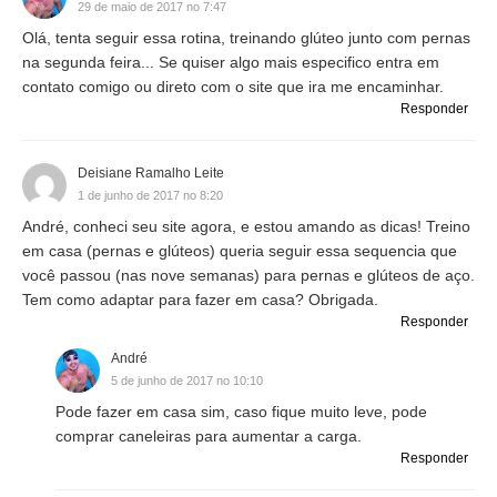
29 de maio de 2017 no 7:47
Olá, tenta seguir essa rotina, treinando glúteo junto com pernas
na segunda feira... Se quiser algo mais especifico entra em
contato comigo ou direto com o site que ira me encaminhar.
Responder
Deisiane Ramalho Leite
1 de junho de 2017 no 8:20
André, conheci seu site agora, e estou amando as dicas! Treino
em casa (pernas e glúteos) queria seguir essa sequencia que
você passou (nas nove semanas) para pernas e glúteos de aço.
Tem como adaptar para fazer em casa? Obrigada.
Responder
André
5 de junho de 2017 no 10:10
Pode fazer em casa sim, caso fique muito leve, pode
comprar caneleiras para aumentar a carga.
Responder