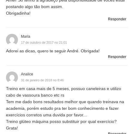
Amei! Só tenho a agradeço pela disponibilidade de vocês estar
postando algo tão bom assim.
Obrigadinha!
Responder
Maria
17 de outubro de 2017 no 21:01
Adorei as dicas, quero te seguir André. Obrigada!
Responder
Analice
31 de janeiro de 2018 no 8:46
Treino em casa mais de 5 meses, possuo caneleiras e utilizo
cabo de vassoura banco etc rs
Tem me dado bons resultados melhor que quando treinava na
academia, porém estudo pra ter bom conhecimento e fazer
exercícios corretos uma duvida por favor...
Treino glúteo máquina posso substituir por qual exercício?
Grata!