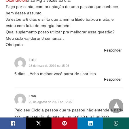
Oxandrolon
a 20 Mg 3 vezes ao dia.
Faço por conta, com orientação de uma pessoa que conhece
bem desse assunto.
Já estou a 6 dias e sinto que a minha libido baixou muito, e
estou com falta de energia também.
Qual suplemento posso utilizar pra melhorar essa questão?
Meu ciclo vai durar 8 semanas .
Obrigado.
Responder
Luis
13 de maio de 2019 no 15:06
6 dias... Acho melhor você parar de usar isto.
Responder
Fran
26 de agosto de 2021 no 12:45
Pelo seu Ciclo a pessoa que te passou não entende é nada
kkk, como se diz, daqui pra frente é só pra trás kkkk
Responder