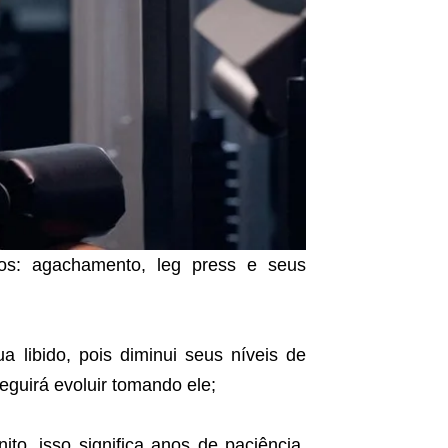
os: agachamento, leg press e seus
a libido, pois diminui seus níveis de
seguirá evoluir tomando ele;
to, isso significa anos de paciência,