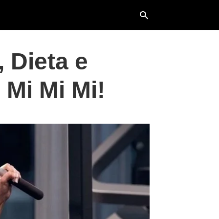
 Dieta e
Typ
Mi Mi Mi!
your
sea
que
and
hit
ente