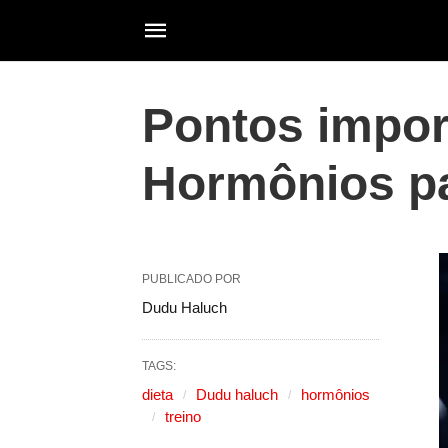
Pontos import
Hormônios pa
PUBLICADO POR
Dudu Haluch
TAGS:
dieta
Dudu haluch
hormônios
treino