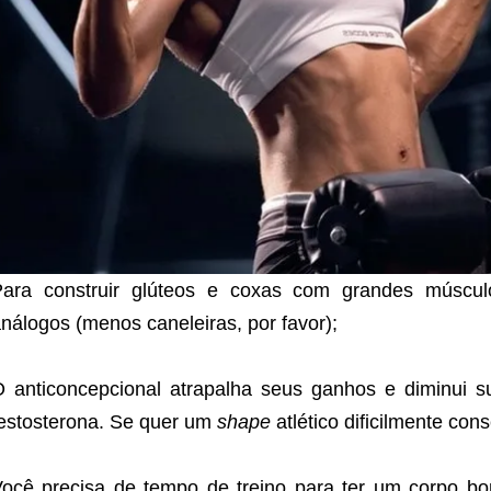
Para construir glúteos e coxas com grandes múscul
nálogos (menos caneleiras, por favor);
 anticoncepcional atrapalha seus ganhos e diminui su
estosterona. Se quer um
shape
atlético dificilmente con
ocê precisa de tempo de treino para ter um corpo boni