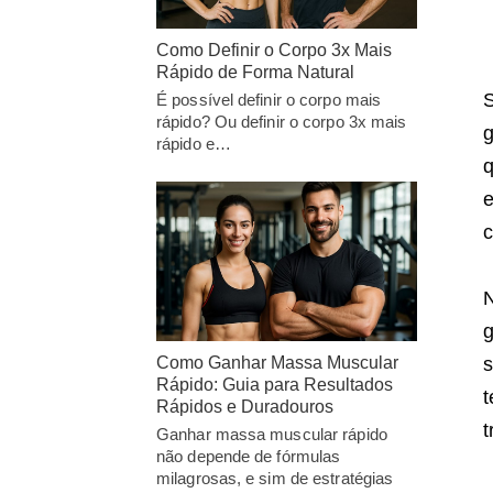
Como Definir o Corpo 3x Mais
Rápido de Forma Natural
S
É possível definir o corpo mais
rápido? Ou definir o corpo 3x mais
g
rápido e…
q
e
c
N
g
Como Ganhar Massa Muscular
Rápido: Guia para Resultados
t
Rápidos e Duradouros
t
Ganhar massa muscular rápido
não depende de fórmulas
milagrosas, e sim de estratégias