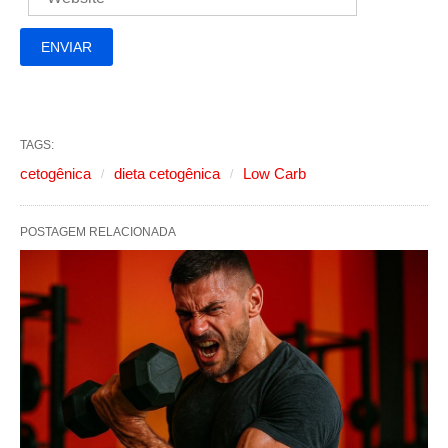
TAGS:
cetogênica
dieta cetogênica
Low Carb
POSTAGEM RELACIONADA