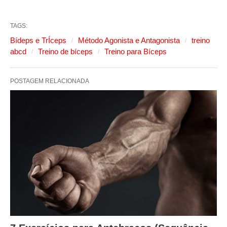
TAGS:
Bídeps e TrÍceps
Método Agonista e Antagonista
treino
abcd
Treino de bíceps
Treino para Bíceps
POSTAGEM RELACIONADA