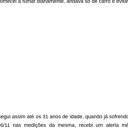
omecei a fumar diariamente, andava só de carro e evita
egui assim até os 31 anos de idade, quando já sofrend
16/11 nas medições da mesma, recebi um alerta m