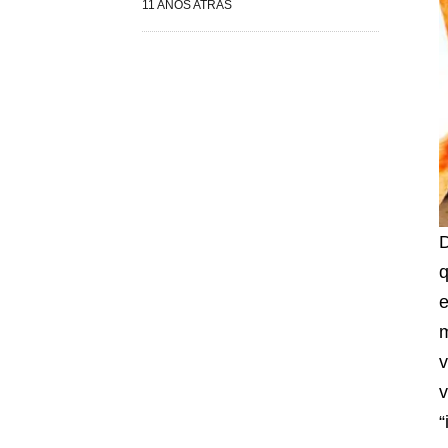
11 ANOS ATRÁS
D
q
e
m
v
v
“