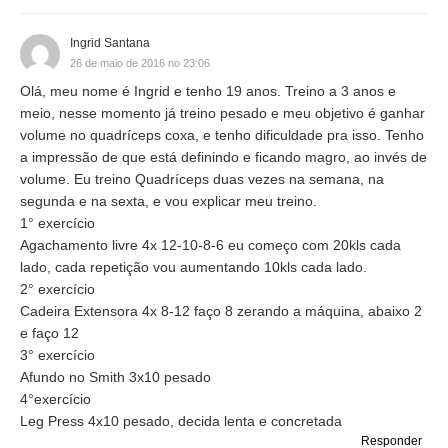
Ingrid Santana
26 de maio de 2016 no 23:06
Olá, meu nome é Ingrid e tenho 19 anos. Treino a 3 anos e
meio, nesse momento já treino pesado e meu objetivo é ganhar
volume no quadríceps coxa, e tenho dificuldade pra isso. Tenho
a impressão de que está definindo e ficando magro, ao invés de
volume. Eu treino Quadríceps duas vezes na semana, na
segunda e na sexta, e vou explicar meu treino.
1° exercício
Agachamento livre 4x 12-10-8-6 eu começo com 20kls cada
lado, cada repetição vou aumentando 10kls cada lado.
2° exercício
Cadeira Extensora 4x 8-12 faço 8 zerando a máquina, abaixo 2
e faço 12
3° exercício
Afundo no Smith 3x10 pesado
4°exercício
Leg Press 4x10 pesado, decida lenta e concretada
Responder