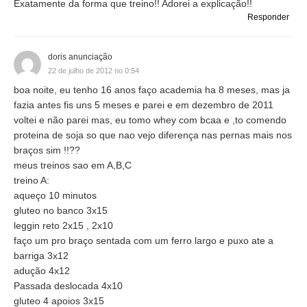
Exatamente da forma que treino!! Adorei a explicação!!
Responder
doris anunciação
22 de julho de 2012 no 0:54
boa noite, eu tenho 16 anos faço academia ha 8 meses, mas ja
fazia antes fis uns 5 meses e parei e em dezembro de 2011
voltei e não parei mas, eu tomo whey com bcaa e ,to comendo
proteina de soja so que nao vejo diferença nas pernas mais nos
braços sim !!??
meus treinos sao em A,B,C
treino A:
aqueço 10 minutos
gluteo no banco 3x15
leggin reto 2x15 , 2x10
faço um pro braço sentada com um ferro largo e puxo ate a
barriga 3x12
adução 4x12
Passada deslocada 4x10
gluteo 4 apoios 3x15