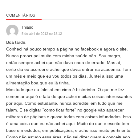
COMENTÁRIOS
Thiago
5 de abril de 2012 no 18:12
Boa tarde,
Conheci há pouco tempo a página no facebook e agora o site.
Nunca preocupei muito com minha saúde não. Sou magro,
então sempre achei que não dava nada de errado. Mas aí,
certo dia eu acordei e achei que devia entrar na academia. Tem
um mês e meio que eu vou todos os dias. Juntei a isso uma
alimentação boa que eu já tinha.
Mas tudo que eu falei aí em cima é historinha. O que me fez
comentar aqui é o fato de que achei muitas coisas interessantes
por aqui. Como estudante, nunca acreditei em tudo que me
falam. E se digitar "como ficar forte" no google vão aparecer
milhares de páginas e quase todas com coisas infundadas. Isso
é uma coisa que eu não achei aqui. Muito do que é escrito tem
base em estudos, em publicações, e acho isso muito pertinente.
Como não estudo essa área, não sei dizer quem é conceituado