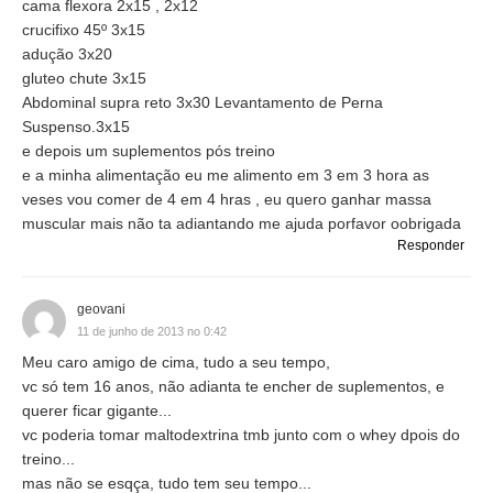
cama flexora 2x15 , 2x12
crucifixo 45º 3x15
adução 3x20
gluteo chute 3x15
Abdominal supra reto 3x30 Levantamento de Perna
Suspenso.3x15
e depois um suplementos pós treino
e a minha alimentação eu me alimento em 3 em 3 hora as
veses vou comer de 4 em 4 hras , eu quero ganhar massa
muscular mais não ta adiantando me ajuda porfavor oobrigada
Responder
geovani
11 de junho de 2013 no 0:42
Meu caro amigo de cima, tudo a seu tempo,
vc só tem 16 anos, não adianta te encher de suplementos, e
querer ficar gigante...
vc poderia tomar maltodextrina tmb junto com o whey dpois do
treino...
mas não se esqça, tudo tem seu tempo...