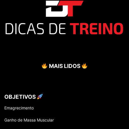
ARTIGOS CICERO FEIJO
ARTIGOS CLAUDIO LAFEMINA
ARTIGOS DANIEL RAMALHO
ARTIGOS DANIELE FALCAO
ARTIGOS DEIVISON SILVEIRA
ARTIGOS DEYVSON ALEXSANDRO LIMA
ARTIGOS DIRCEU NETO
ARTIGOS DR. EDUARDO NUNES
ARTIGOS DUDU HALUCH
ARTIGOS EDER LIMA
ARTIGOS EDUARDO MARINHO
ARTIGOS ELAINE CRISTINE
ARTIGOS ELLEN LOPES
ARTIGOS ENDRIGO GIACOMIN
ARTIGOS FERNANDO
ARTIGOS FERNANDO PINHEIRO
MAIS LIDOS
ARTIGOS FERNANDO SARDINHA
ARTIGOS FLÁVIA FREITAS
ARTIGOS FRANCIELLY FRAN
ARTIGOS GABRIEL BAU
ARTIGOS GRAUBEN LAUSCHNER
ARTIGOS GUILHERME ROSA
ARTIGOS GUSTAVO BARQUILHA
ARTIGOS GUSTAVO MARTINS
ARTIGOS HENRIQUE NETO
ARTIGOS JAQUELINE NIETO
OBJETIVOS
ARTIGOS JULIANA MENDES
ARTIGOS JULIANA PANSARDI
Emagrecimento
ARTIGOS JUNIOR CESAR
ARTIGOS LEANDRO RHEIN
ARTIGOS LEO MEDEIROS
ARTIGOS LEO MOTTA
Ganho de Massa Muscular
ARTIGOS LUCAS PILATTI
ARTIGOS LUDMILA MERLIN