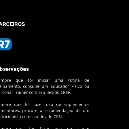
ARCEIROS
bservações
empre que for iniciar uma rotina de
reinamento, consulte um Educador Físico ou
ersonal Trainer com seu devido CREF.
empre que for fazer uso de suplementos
limentares, procure a recomendação de um
utricionista com seu devido CRN.
empre que for fazer uso de algum