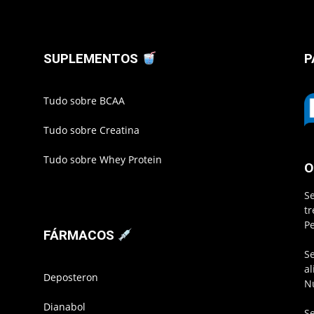
SUPLEMENTOS
P
Tudo sobre BCAA
Tudo sobre Creatina
Tudo sobre Whey Protein
O
S
t
P
FÁRMACOS
S
a
Deposteron
N
Dianabol
S