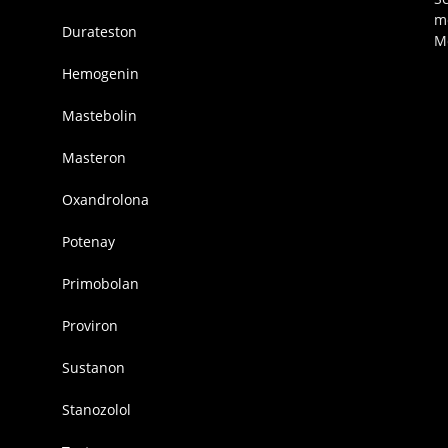
m
Durateston
M
Hemogenin
Mastebolin
Masteron
Oxandrolona
Potenay
Primobolan
Proviron
Sustanon
Stanozolol